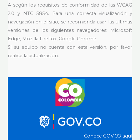
A según los requisitos de conformidad de las WCAG
2.0 y NTC 5854. Para una correcta visualización y
navegación en el sitio, se recomienda usar las últimas
versiones de los siguientes navegadores: Microsoft
Edge, Mozilla FireFox, Google Chrome.
Si su equipo no cuenta con esta versión, por favor
realice la actualización.
Conoce GOV.CO aquí