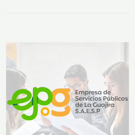
AVISO
DE
CONVOCATORIA
ART
30.-
SAN
JUAN
–
LA
PEÑA
Y