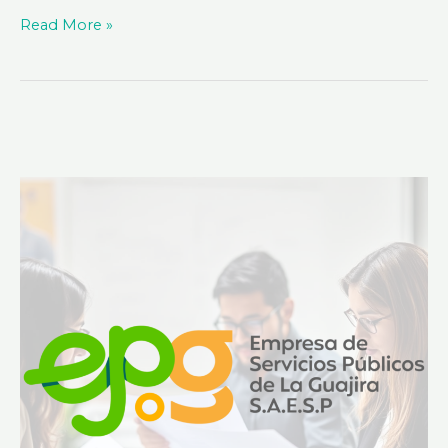
Read More »
NOTIFICACIÓN
DE
MANDAMIENTOS
DE
PÁGO
PROFERIDO,
POr
ESEPGUA
S.A.
E.S.P