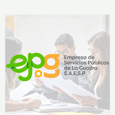
AVISO
LICITACION
DE
OBRA
PUBLICA
N°
LP-
008-
2025