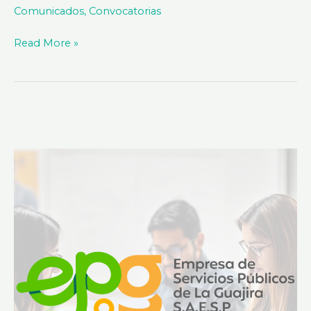
Comunicados
,
Convocatorias
Read More »
AVISO
CONVOCATORIA
PUBLICA
LICITACION
PUBLICA
No.
LP-
001
de