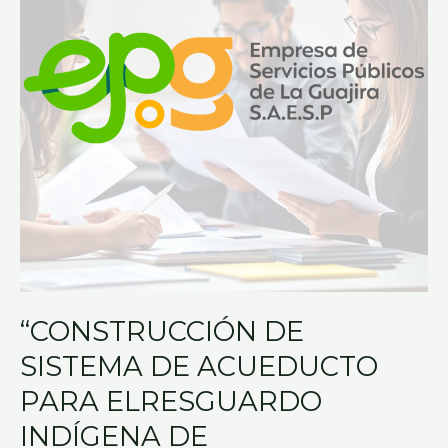
ACUEDUCTO
PARA
ELRESGUARDO
INDÍGENA
DE
MAYABANGLOMA,
MUNICIPIO
DE
FONSECA,DEPARTAMENTO
DE
LA
GUAJIRA.”.
“CONSTRUCCIÓN DE
SISTEMA DE ACUEDUCTO
PARA ELRESGUARDO
INDÍGENA DE