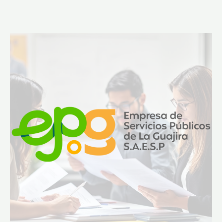
AVISO
LICITACION
DE
OBRA
PUBLICA
N°
LP-
003
de
2026