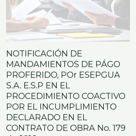
EN
EL
PROCEDIMIENTO
COACTIVO
POR
EL
NOTIFICACIÓN DE
INCUMPLIMIENTO
DECLARADO
MANDAMIENTOS DE PÁGO
EN
PROFERIDO, POr ESEPGUA
EL
S.A. E.S.P EN EL
CONTRATO
DE
PROCEDIMIENTO COACTIVO
OBRA
POR EL INCUMPLIMIENTO
No.
DECLARADO EN EL
179
CONTRATO DE OBRA No. 179
de
2016