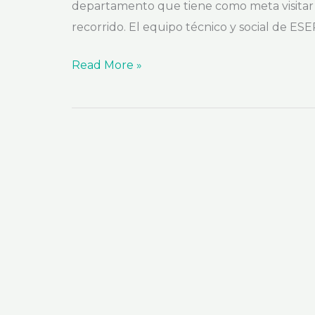
por
departamento que tiene como meta visitar 
mar
recorrido. El equipo técnico y social de ES
a
Read More »
Bahía
Honda.
Iniciaron
las
obras
del
Sistema
de
Tratamiento