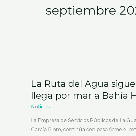
septiembre 20
La
Ruta
La Ruta del Agua sig
del
Agua
llega por mar a Bahía 
sigue
Noticias
avanzando:
ESEPGUA
La Empresa de Servicios Públicos de La Guaj
llega
García Pinto, continúa con paso firme el ret